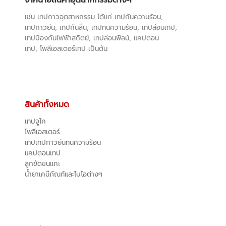
เช่น เทปกาวอุตสาหกรรม ได้แก่ เทปกันความร้อน,
เทปกาวย่น, เทปกันลื่น, เทปทนความร้อน, เทปล่อนเทป,
เทปป้องกันไฟฟ้าสถิตย์, เทปล่อนฟิลม์, แคปตอน
เทป, โพลีเอสเตอร์เทป เป็นต้น
สินค้าทั้งหมด
เทปจูโค
โพลีเอสเตอร์
เทปเทปกาวย่นทนความร้อน
แคปตอนเทป
ลูกขัดขนแกะ
น้ำยาเคมีภัณฑ์และไบโอต่างๆ