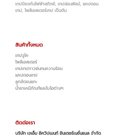
เทปป้องกันไฟฟ้าสถิตย์, เทปล่อนฟิลม์, แคปตอน
เทป, โพลีเอสเตอร์เทป เป็นต้น
สินค้าทั้งหมด
เทปจูโค
โพลีเอสเตอร์
เทปเทปกาวย่นทนความร้อน
แคปตอนเทป
ลูกขัดขนแกะ
น้ำยาเคมีภัณฑ์และไบโอต่างๆ
ติดต่อเรา
บริษัท เจเอ็ม อิควิปเมนท์ อินเตอร์เนชั่นแนล จำกัด