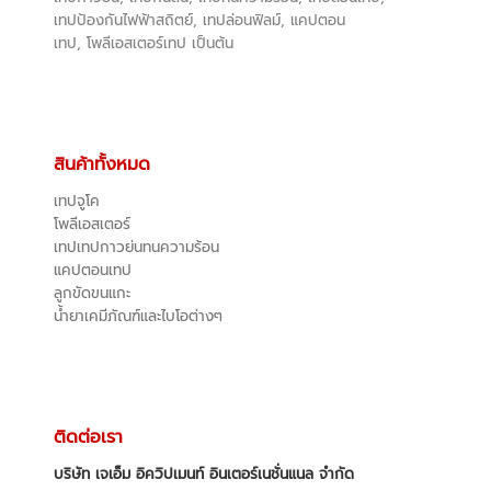
เทปป้องกันไฟฟ้าสถิตย์, เทปล่อนฟิลม์, แคปตอน
เทป, โพลีเอสเตอร์เทป เป็นต้น
สินค้าทั้งหมด
เทปจูโค
โพลีเอสเตอร์
เทปเทปกาวย่นทนความร้อน
แคปตอนเทป
ลูกขัดขนแกะ
น้ำยาเคมีภัณฑ์และไบโอต่างๆ
ติดต่อเรา
บริษัท เจเอ็ม อิควิปเมนท์ อินเตอร์เนชั่นแนล จำกัด